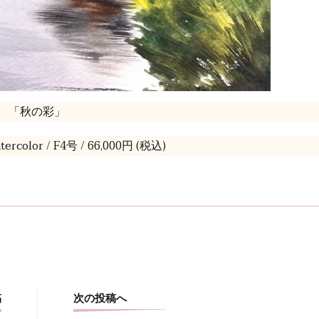
「秋の彩」
rcolor / F4号 / 66,000円 (税込)
水彩画 画
投
稿
次の投稿へ
稿