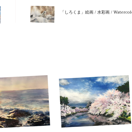
ナ
「しろくま」絵画 / 水彩画 / Watercol
ビ
ゲ
ー
シ
ョ
ン